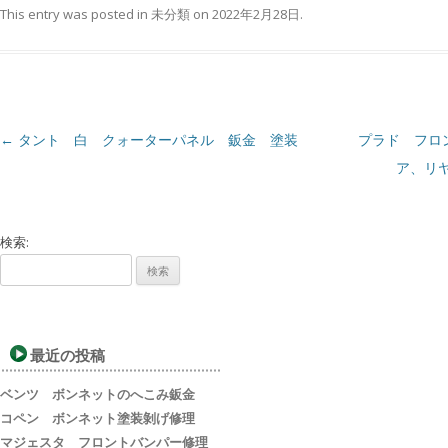
This entry was posted in
未分類
on
2022年2月28日
.
←
タント 白 クォーターパネル 鈑金 塗装
プラド フロ
Post navigation
ア、リ
検索:
最近の投稿
ベンツ ボンネットのへこみ鈑金
コペン ボンネット塗装剝げ修理
マジェスタ フロントバンパー修理