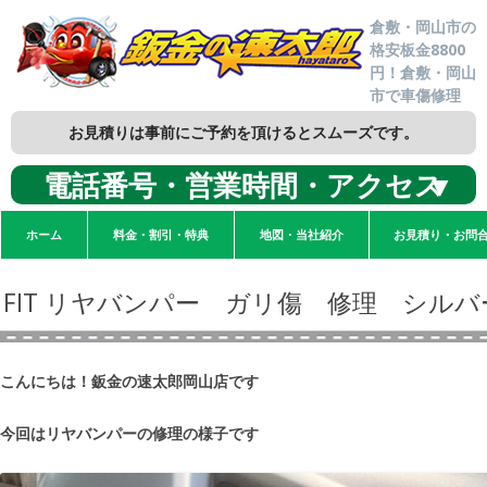
倉敷・岡山市の
格安板金8800
円！倉敷・岡山
市で車傷修理
お見積りは事前にご予約を頂けるとスムーズです。
電話番号・営業時間・アクセス
▼
ホーム
料金・割引・特典
地図・当社紹介
お見積り・お問
FIT リヤバンパー ガリ傷 修理 シルバ
こんにちは！鈑金の速太郎岡山店です
今回はリヤバンパーの修理の様子です