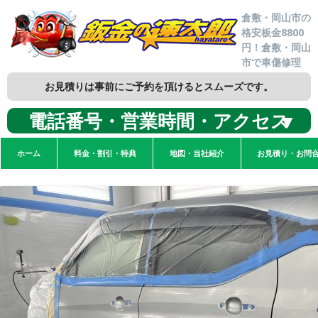
倉敷・岡山市の
格安板金8800
円！倉敷・岡山
市で車傷修理
お見積りは事前にご予約を頂けるとスムーズです。
電話番号・営業時間・アクセス
▼
ホーム
料金・割引・特典
地図・当社紹介
お見積り・お問