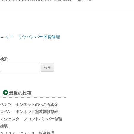
←
ミニ リヤバンパー塗装修理
Post navigation
検索:
最近の投稿
ベンツ ボンネットのへこみ鈑金
コペン ボンネット塗装剝げ修理
マジェスタ フロントバンパー修理
塗装
ＮＢＯＸ クォーター鈑金修理