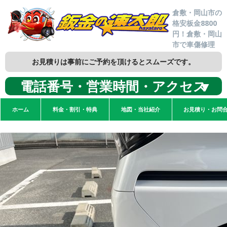
倉敷・岡山市の
格安板金8800
円！倉敷・岡山
市で車傷修理
お見積りは事前にご予約を頂けるとスムーズです。
電話番号・営業時間・アクセス
▼
ホーム
料金・割引・特典
地図・当社紹介
お見積り・お問