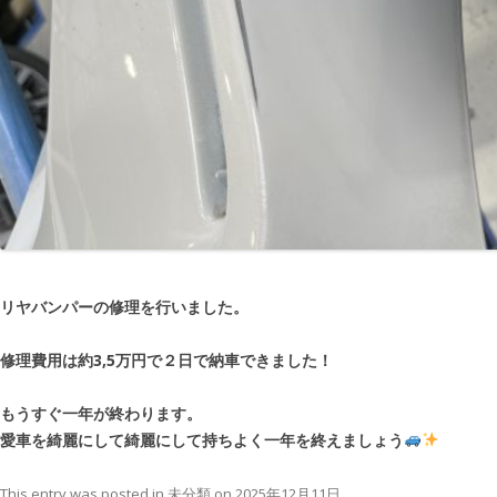
リヤバンパーの修理を行いました。
修理費用は約3,5万円で２日で納車できました！
もうすぐ一年が終わります。
愛車を綺麗にして綺麗にして持ちよく一年を終えましょう
This entry was posted in
未分類
on
2025年12月11日
.